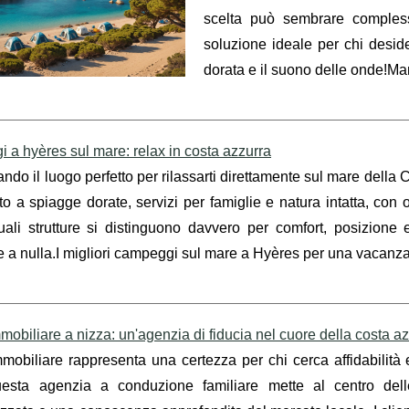
scelta può sembrare comple
soluzione ideale per chi deside
dorata e il suono delle onde!Mar
a hyères sul mare: relax in costa azzurra
ando il luogo perfetto per rilassarti direttamente sul mare dell
ato a spiagge dorate, servizi per famiglie e natura intatta, con
ali strutture si distinguono davvero per comfort, posizione e
e a nulla.I migliori campeggi sul mare a Hyères per una vacanza 
mobiliare a nizza: un'agenzia di fiducia nel cuore della costa a
mobiliare rappresenta una certezza per chi cerca affidabilità
esta agenzia a conduzione familiare mette al centro dell