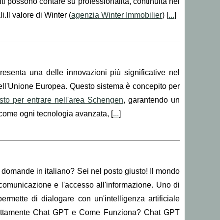
i possono contare su professionalità, continuità nei
.Il valore di Winter (
agenzia Winter Immobilier
) [
...
]
esenta una delle innovazioni più significative nel
 dell'Unione Europea. Questo sistema è concepito per
isto per entrare nell'area Schengen
, garantendo un
 come ogni tecnologia avanzata, [
...
]
e domande in italiano? Sei nel posto giusto! Il mondo
a comunicazione e l'accesso all'informazione. Uno di
ermette di dialogare con un'intelligenza artificiale
 esattamente Chat GPT e Come Funziona? Chat GPT