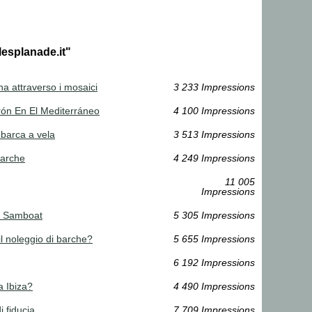
lesplanade.it"
ona attraverso i mosaici
3 233 Impressions
trón En El Mediterráneo
4 100 Impressions
 barca a vela
3 513 Impressions
barche
4 249 Impressions
11 005
Impressions
da Samboat
5 305 Impressions
l noleggio di barche?
5 655 Impressions
6 192 Impressions
a Ibiza?
4 490 Impressions
i fiducia
7 709 Impressions