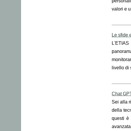
personali
valori e 
Le sfide 
L'ETIAS 
panorama 
monitora
livello d
Chat GPT 
Sei alla 
della tec
questi è 
avanzata