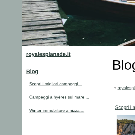
royalesplanade.it
Blo
Blog
Scopri i migliori campeggi...
royalespl
Campeggi a hyères sul mare:...
Scopri i 
Winter immobiliare a nizza:...