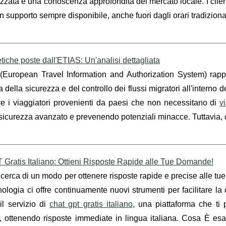
zzata e una conoscenza approfondita del mercato locale. I client
un supporto sempre disponibile, anche fuori dagli orari tradizionali
etiche poste dall'ETIAS: Un'analisi dettagliata
(European Travel Information and Authorization System) rappr
della sicurezza e del controllo dei flussi migratori all'interno
re i viaggiatori provenienti da paesi che non necessitano di
v
i sicurezza avanzato e prevenendo potenziali minacce. Tuttavia,
Gratis Italiano: Ottieni Risposte Rapide alle Tue Domande!
ricerca di un modo per ottenere risposte rapide e precise alle tu
nologia ci offre continuamente nuovi strumenti per facilitare l
il servizio di
chat gpt gratis italiano
, una piattaforma che ti p
, ottenendo risposte immediate in lingua italiana. Cosa È