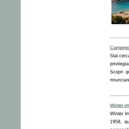
Campeggi 
Stai cerc
privilegi
Scopri qu
rinunciar
Winter im
Winter Im
1958, qu