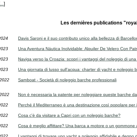
...
]
Les dernières publications "roya
2024
Davis Saroni e il suo contributo unico alla bellezza di Barcell
2023
Una Aventura Náutica Inolvidable: Alquiler De Velero Con Pa
2023
Naviga verso la Croazia: scopri i vantaggi del noleggio di una
2023
Una giornata di lusso sull'acqua: charter di yacht e noleggio 
/2022
Samboat - Società di noleggio barche professionali
/2022
Non è necessaria la patente per noleggiare queste barche 
2022
Perché il Mediterraneo è una destinazione così popolare per i
2022
Cosa c'è da visitare a Capri con un noleggio barche?
2022
Cosa è meglio affittare? Una barca a motore o un gommone 
2022
I vantaggi di trovare uno yacht a noleggio affidabile e degno d