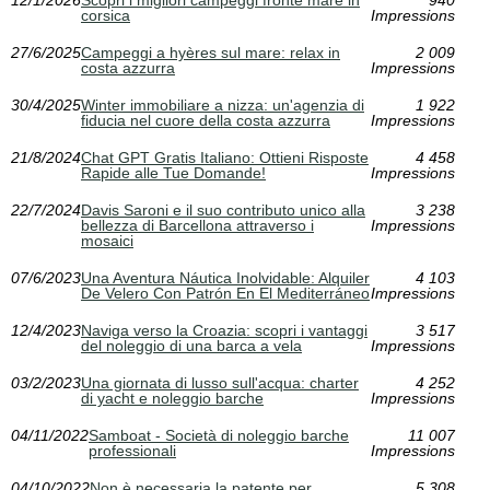
12/1/2026
Scopri i migliori campeggi fronte mare in
940
corsica
Impressions
27/6/2025
Campeggi a hyères sul mare: relax in
2 009
costa azzurra
Impressions
30/4/2025
Winter immobiliare a nizza: un'agenzia di
1 922
fiducia nel cuore della costa azzurra
Impressions
21/8/2024
Chat GPT Gratis Italiano: Ottieni Risposte
4 458
Rapide alle Tue Domande!
Impressions
22/7/2024
Davis Saroni e il suo contributo unico alla
3 238
bellezza di Barcellona attraverso i
Impressions
mosaici
07/6/2023
Una Aventura Náutica Inolvidable: Alquiler
4 103
De Velero Con Patrón En El Mediterráneo
Impressions
12/4/2023
Naviga verso la Croazia: scopri i vantaggi
3 517
del noleggio di una barca a vela
Impressions
03/2/2023
Una giornata di lusso sull'acqua: charter
4 252
di yacht e noleggio barche
Impressions
04/11/2022
Samboat - Società di noleggio barche
11 007
professionali
Impressions
04/10/2022
Non è necessaria la patente per
5 308