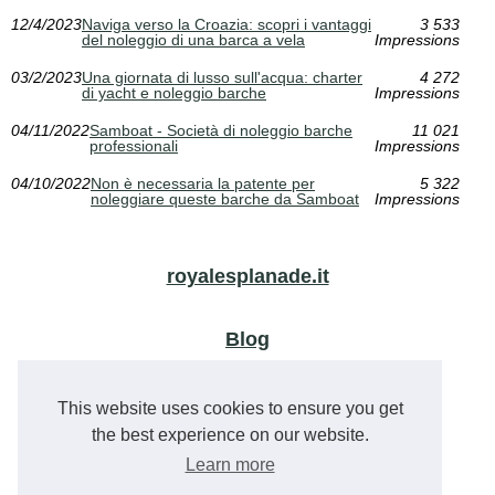
12/4/2023
Naviga verso la Croazia: scopri i vantaggi
3 533
del noleggio di una barca a vela
Impressions
03/2/2023
Una giornata di lusso sull'acqua: charter
4 272
di yacht e noleggio barche
Impressions
04/11/2022
Samboat - Società di noleggio barche
11 021
professionali
Impressions
04/10/2022
Non è necessaria la patente per
5 322
noleggiare queste barche da Samboat
Impressions
royalesplanade.it
Blog
Scopri i migliori campeggi...
This website uses cookies to ensure you get
Campeggi a hyères sul mare:...
the best experience on our website.
Learn more
Winter immobiliare a nizza:...