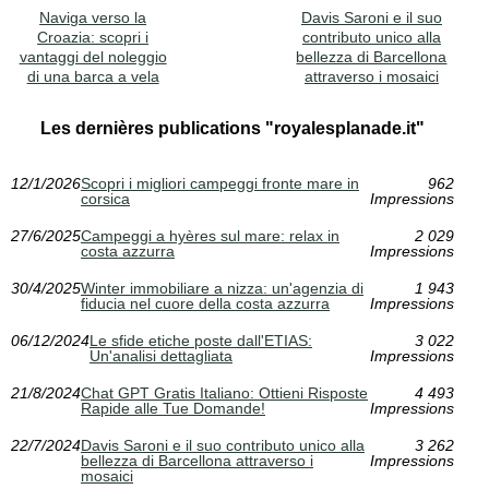
Naviga verso la
Davis Saroni e il suo
Croazia: scopri i
contributo unico alla
vantaggi del noleggio
bellezza di Barcellona
di una barca a vela
attraverso i mosaici
Les dernières publications "royalesplanade.it"
12/1/2026
Scopri i migliori campeggi fronte mare in
962
corsica
Impressions
27/6/2025
Campeggi a hyères sul mare: relax in
2 029
costa azzurra
Impressions
30/4/2025
Winter immobiliare a nizza: un'agenzia di
1 943
fiducia nel cuore della costa azzurra
Impressions
06/12/2024
Le sfide etiche poste dall'ETIAS:
3 022
Un'analisi dettagliata
Impressions
21/8/2024
Chat GPT Gratis Italiano: Ottieni Risposte
4 493
Rapide alle Tue Domande!
Impressions
22/7/2024
Davis Saroni e il suo contributo unico alla
3 262
bellezza di Barcellona attraverso i
Impressions
mosaici