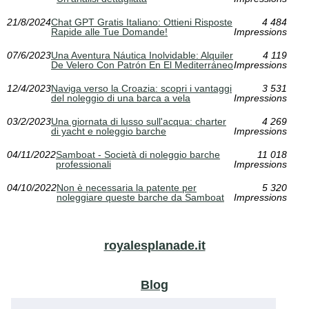
21/8/2024
Chat GPT Gratis Italiano: Ottieni Risposte
4 484
Rapide alle Tue Domande!
Impressions
07/6/2023
Una Aventura Náutica Inolvidable: Alquiler
4 119
De Velero Con Patrón En El Mediterráneo
Impressions
12/4/2023
Naviga verso la Croazia: scopri i vantaggi
3 531
del noleggio di una barca a vela
Impressions
03/2/2023
Una giornata di lusso sull'acqua: charter
4 269
di yacht e noleggio barche
Impressions
04/11/2022
Samboat - Società di noleggio barche
11 018
professionali
Impressions
04/10/2022
Non è necessaria la patente per
5 320
noleggiare queste barche da Samboat
Impressions
royalesplanade.it
Blog