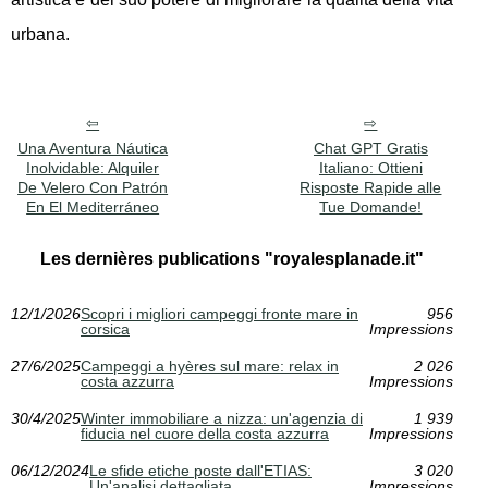
urbana.
Una Aventura Náutica
Chat GPT Gratis
Inolvidable: Alquiler
Italiano: Ottieni
De Velero Con Patrón
Risposte Rapide alle
En El Mediterráneo
Tue Domande!
Les dernières publications "royalesplanade.it"
12/1/2026
Scopri i migliori campeggi fronte mare in
956
corsica
Impressions
27/6/2025
Campeggi a hyères sul mare: relax in
2 026
costa azzurra
Impressions
30/4/2025
Winter immobiliare a nizza: un'agenzia di
1 939
fiducia nel cuore della costa azzurra
Impressions
06/12/2024
Le sfide etiche poste dall'ETIAS:
3 020
Un'analisi dettagliata
Impressions